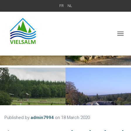
FR
NL
T
O
G
G
L
E
N
A
V
I
G
A
T
I
O
Published by
admin7994
on
18 March 2020
N