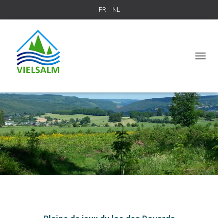
FR
NL
T
O
G
G
L
E
N
A
V
I
G
A
T
I
O
N