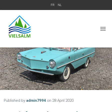
FR
NL
T
O
G
G
L
E
N
A
V
I
G
A
T
I
O
Published by
admin7994
on
28 April 2020
N