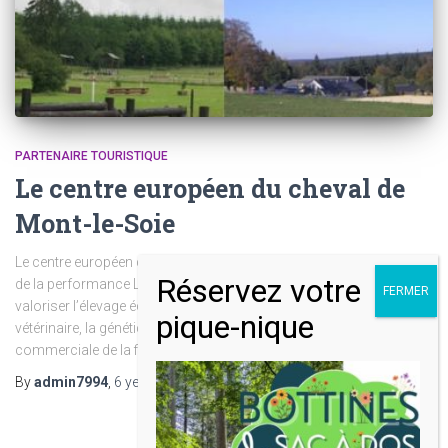
PARTENAIRE TOURISTIQUE
Le centre européen du cheval de
Mont-le-Soie
Le centre européen du cheval de Mont-le-Soie La science au service
de la performance Le Centre existe depuis 2000. Sa mission est de
valoriser l’élevage équin via le sport, le tourisme, la recherche
vétérinaire, la génétique ainsi que la structuration et la promotion
commerciale de la filière équine. Le Centre
Read more
By
admin7994
,
6 years
ago