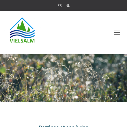
FR
NL
T
O
G
G
L
E
N
A
V
I
G
A
T
I
O
N