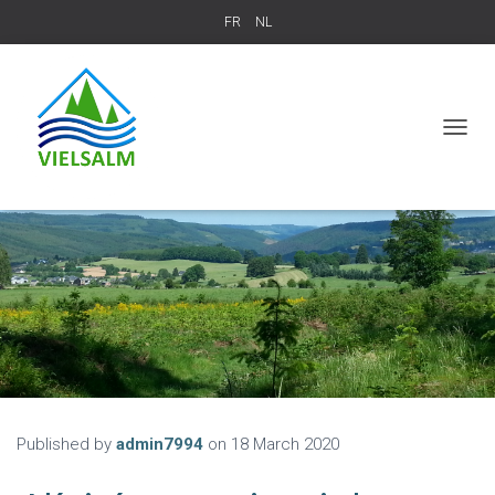
FR
NL
T
O
G
G
L
E
N
A
V
I
G
A
T
I
O
Published by
admin7994
on
18 March 2020
N