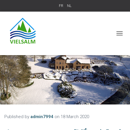
FR
NL
T
O
G
G
L
E
N
A
V
I
G
A
T
I
O
Published by
admin7994
on
18 March 2020
N