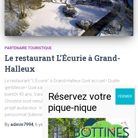
PARTENAIRE TOURISTIQUE
Le restaurant L’Écurie à Grand-
Halleux
Le restaurant “L’Écurie” à Grand-Halleux Quel accueil ! Quelle
gentillesse ! Quel savoir-faire ! Quelle belle rencontre ! Il y aura
bientôt 40 ans, Vanni Zangrandi et sa charmante épouse Marie-
Christine sont venus s’installer dans notre belle région avec un
projet audacieux : transformer les dépendances d’un ancien
pensionnat (bâtiment de 1890) en restaurant. Ils
Read more
By
admin7994
,
6 years
ago