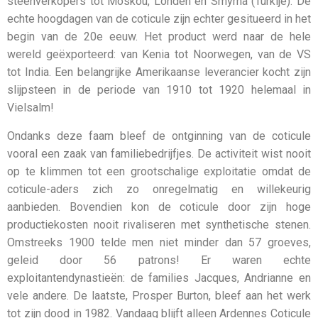
steenverkopers tot Moskou, Londen en Smyrna (Turkije). De
echte hoogdagen van de coticule zijn echter gesitueerd in het
begin van de 20e eeuw. Het product werd naar de hele
wereld geëxporteerd: van Kenia tot Noorwegen, van de VS
tot India. Een belangrijke Amerikaanse leverancier kocht zijn
slijpsteen in de periode van 1910 tot 1920 helemaal in
Vielsalm!
Ondanks deze faam bleef de ontginning van de coticule
vooral een zaak van familiebedrijfjes. De activiteit wist nooit
op te klimmen tot een grootschalige exploitatie omdat de
coticule-aders zich zo onregelmatig en willekeurig
aanbieden. Bovendien kon de coticule door zijn hoge
productiekosten nooit rivaliseren met synthetische stenen.
Omstreeks 1900 telde men niet minder dan 57 groeves,
geleid door 56 patrons! Er waren echte
exploitantendynastieën: de families Jacques, Andrianne en
vele andere. De laatste, Prosper Burton, bleef aan het werk
tot zijn dood in 1982. Vandaag blijft alleen Ardennes Coticule