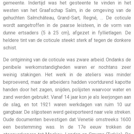
gemeente. Indertijd was het gesteente te vinden in het
westen van het Graafschap Salm, in de omgeving van de
gehuchten Salmchâteau, Grand-Sart, Regné, … De coticule
wordt aangetroffen in de paarse leisteen, in de vorm van
dunne ertsaders (5 à 25 cm), afgezet in fyllietlagen. De
heldere tint van de coticule steekt sterk af tegen de donkere
schist.
De ontginning van de coticule was zware arbeid. Ondanks de
penibele werkomstandigheden waren er nochtans zeer
weinig stakingen. Het werk in de ateliers was minder
beproevend, maar de arbeiders hadden voortdurend kapotte
handen door het zagen, snijden, polijsten waarvoor water en
zand werden gebruikt. Vanaf 14 jaar kon je als leerjongen aan
de slag, en tot 1921 waren werkdagen van ruim 10 uur
gangbaar. De slijpsteen werd geëxporteerd naar vele streken.
Oude documenten bevestigen dat Venetië omstreeks 1600
een bestemming was. In de 17e eeuw trokken de