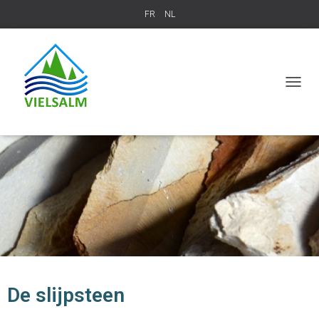
FR
NL
T
O
G
G
L
E
N
A
V
I
G
A
T
I
O
De slijpsteen
N