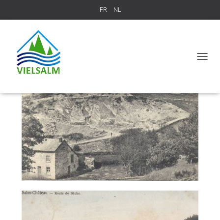
FR
NL
La carrière d'arkose
T
O
G
G
L
E
N
A
V
I
G
A
T
I
O
N