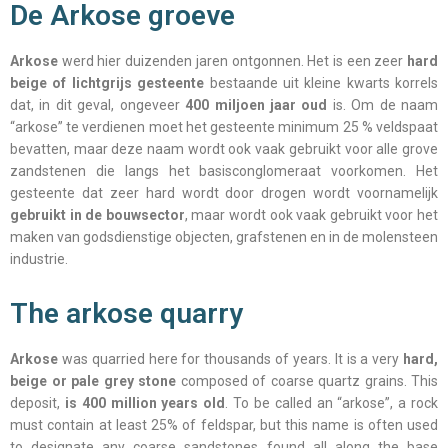
De Arkose groeve
Arkose
werd hier duizenden jaren ontgonnen. Het is een zeer
hard
beige of lichtgrijs gesteente
bestaande uit kleine kwarts korrels
dat, in dit geval, ongeveer
400 miljoen jaar oud
is. Om de naam
“arkose” te verdienen moet het gesteente minimum 25 % veldspaat
bevatten, maar deze naam wordt ook vaak gebruikt voor alle grove
zandstenen die langs het basisconglomeraat voorkomen. Het
gesteente dat zeer hard wordt door drogen wordt voornamelijk
gebruikt in de
bouwsector
, maar wordt ook vaak gebruikt voor het
maken van godsdienstige objecten, grafstenen en in de molensteen
industrie.
The arkose quarry
Arkose
was quarried here for thousands of years. It is a very
hard,
beige or pale grey stone
composed of coarse quartz grains. This
deposit,
is 400 million years old
. To be called an “arkose”, a rock
must contain at least 25% of feldspar, but this name is often used
to designate any coarse sandstones found all along the base