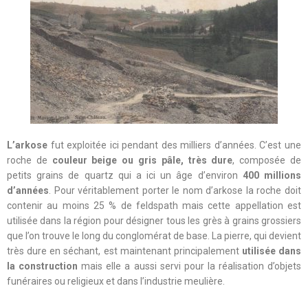
L’arkose
fut exploitée ici pendant des milliers d’années. C’est une
roche de
couleur beige ou gris pâle, très dure
, composée de
petits grains de quartz qui a ici un âge d’environ
400 millions
d’années
. Pour véritablement porter le nom d’arkose la roche doit
contenir au moins 25 % de feldspath mais cette appellation est
utilisée dans la région pour désigner tous les grès à grains grossiers
que l’on trouve le long du conglomérat de base. La pierre, qui devient
très dure en séchant, est maintenant principalement
utilisée dans
la construction
mais elle a aussi servi pour la réalisation d’objets
funéraires ou religieux et dans l’industrie meulière.