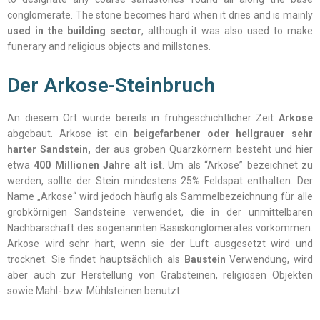
conglomerate. The stone becomes hard when it dries and is mainly
used in the building sector
, although it was also used to make
funerary and religious objects and millstones.
Der Arkose-Steinbruch
An diesem Ort wurde bereits in frühgeschichtlicher Zeit
Arkose
abgebaut. Arkose ist ein
beigefarbener oder hellgrauer sehr
harter Sandstein,
der aus groben Quarzkörnern besteht und hier
etwa
400 Millionen Jahre alt ist
. Um als “Arkose” bezeichnet zu
werden, sollte der Stein mindestens 25% Feldspat enthalten. Der
Name „Arkose“ wird jedoch häufig als Sammelbezeichnung für alle
grobkörnigen Sandsteine verwendet, die in der unmittelbaren
Nachbarschaft des sogenannten Basiskonglomerates vorkommen.
Arkose wird sehr hart, wenn sie der Luft ausgesetzt wird und
trocknet. Sie findet hauptsächlich als
Baustein
Verwendung, wird
aber auch zur Herstellung von Grabsteinen, religiösen Objekten
sowie Mahl- bzw. Mühlsteinen benutzt.