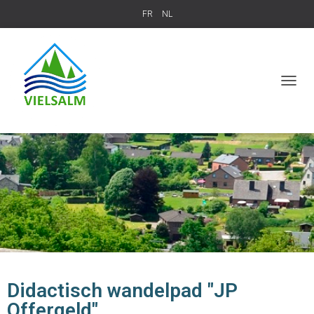
FR
NL
T
O
G
G
L
E
N
A
V
I
G
A
T
I
O
Didactisch wandelpad "JP
N
Offergeld"